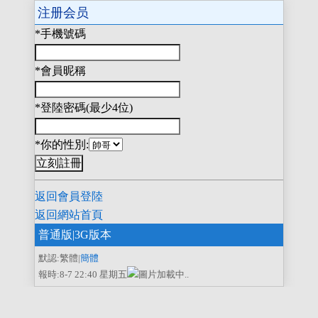
注册会员
*手機號碼
*會員昵稱
*登陸密碼(最少4位)
*你的性別:
返回會員登陸
返回網站首頁
普通版
|3G版本
默認:繁體|
簡體
報時:8-7 22:40 星期五